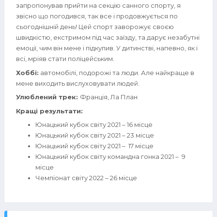
запропонував прийти на секцію санного спорту, я
звісно що погодився, так все і продовжується по
сьогоднішній день! Цей спорт заворожує своєю
швидкістю, екстримом під час заїзду, та дарує незабутні
емоції, чим він мене і підкупив. У дитинстві, напевно, як і
всі, мріяв стати поліцейським.
Хоббі:
автомобілі, подорожі та люди. Але найкраще в
мене виходить вислуховувати людей.
Улюблений трек:
Франція, Ла План
Кращі результати:
Юнацький кубок світу 2021 – 16 місце
Юнацький кубок світу 2021 – 23 місце
Юнацький кубок світу 2021 – 17 місце
Юнацький кубок світу командна гонка 2021 – 9
місце
Чемпіонат світу 2022 – 26 місце